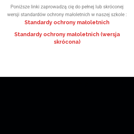
Poniższe linki zaprowadzą cię do pełnej lub skróconej
wersji standardów ochrony małoletnich w naszej szkole :
Standardy ochrony małoletnich
Standardy ochrony małoletnich (wersja
skrócona)