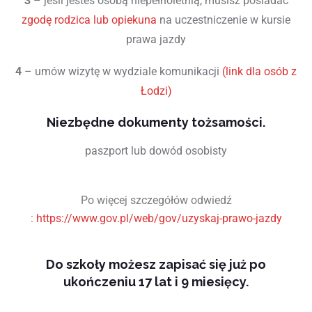
3
– jeśli jesteś osobą niepełnoletnią, musisz posiadać
zgodę rodzica lub opiekuna
na uczestniczenie w kursie
prawa jazdy
4
– umów wizytę w wydziale komunikacji
(link dla osób z
Łodzi)
Niezbędne dokumenty tożsamości.
paszport lub dowód osobisty
Po więcej szczegółów odwiedź
:
https://www.gov.pl/web/gov/uzyskaj-prawo-jazdy
Do szkoły możesz zapisać się już po
ukończeniu 17 lat i 9 miesięcy.